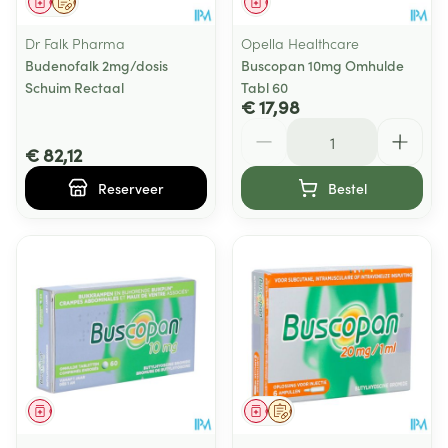
Geneesmiddel
Op voorschrift
Geneesmiddel
Dr Falk Pharma
Opella Healthcare
Budenofalk 2mg/dosis
Buscopan 10mg Omhulde
Schuim Rectaal
Tabl 60
€ 17,98
Aantal
€ 82,12
Reserveer
Bestel
Geneesmiddel
Geneesmiddel
Op voorschrift