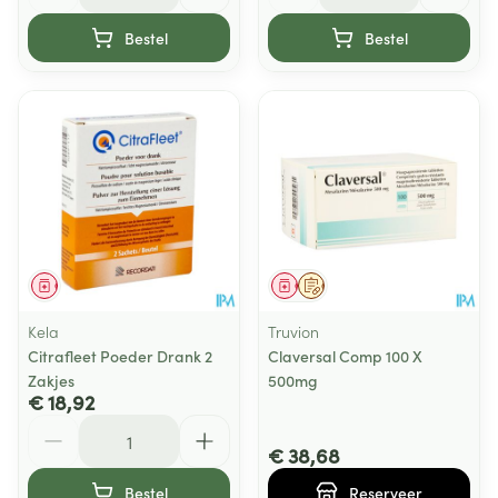
Bestel
Bestel
Geneesmiddel
Geneesmiddel
Op voorschrift
Kela
Truvion
Citrafleet Poeder Drank 2
Claversal Comp 100 X
Zakjes
500mg
€ 18,92
Aantal
€ 38,68
Bestel
Reserveer