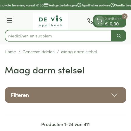
Dia 1 van 1
Ga naar de inhoud
 lokale levering vanaf € 50
Veilige betalingen
Apothekersadvies
Snelle bes
0
0 artikelen
Menu
€ 0,00
M
Zoek
Product, merk, categorie...
Home
/
Geneesmiddelen
/
Maag darm stelsel
Maag darm stelsel
Filteren
Producten
1
-
24
van
411