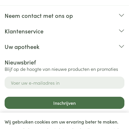
Neem contact met ons op
Klantenservice
Uw apotheek
Nieuwsbrief
Blijf op de hoogte van nieuwe producten en promoties
E-mail adres
Inschrijven
Door op inschrijven te klikken, schrijft u zich in voor onze
nieuwsbrief en gaat u akkoord met onze
privacy policy
.
Wij gebruiken cookies om uw ervaring beter te maken.