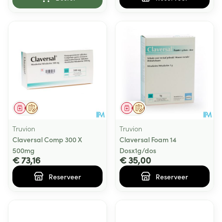
Geneesmiddel
Op voorschrift
Geneesmiddel
Op voorschrift
Truvion
Truvion
Claversal Comp 300 X
Claversal Foam 14
500mg
Dosx1g/dos
€ 73,16
€ 35,00
Reserveer
Reserveer