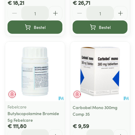
€ 18,21
€ 26,71
Aantal
Aantal
Bestel
Bestel
Geneesmiddel
Geneesmiddel
Febelcare
Carbobel Mono 300mg
Butylscopolamine Bromide
Comp 35
5g Febelcare
€ 111,80
€ 9,59
Aantal
Aantal