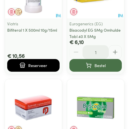
Geneesmiddel
Op voorschrift
Geneesmiddel
Viatris
Eurogenerics (EG)
Bifiteral 1 X 500ml 10g/15ml
Bisacodyl EG 5Mg Omhulde
Tabl 40 X 5Mg
€ 6,10
Aantal
€ 10,56
Reserveer
Bestel