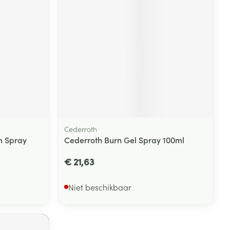
rende
Parfums en
geurproducten
Cederroth
m Spray
Cederroth Burn Gel Spray 100ml
€ 21,63
CBD
Niet beschikbaar