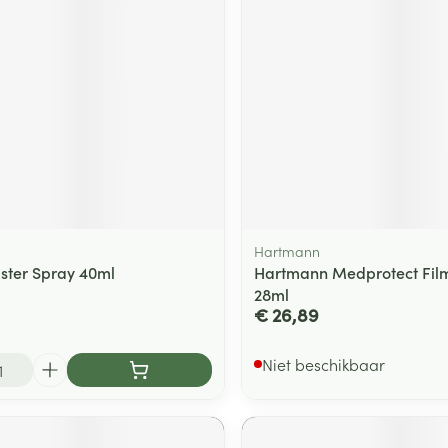
ging
Supplementen
Insectenwe
Mondmaskers
middelen
ssen
 -
id
d
Hartmann
ister Spray 40ml
Hartmann Medprotect Fil
28ml
€ 26,89
Zelfbruiner
Scheren
Niet beschikbaar