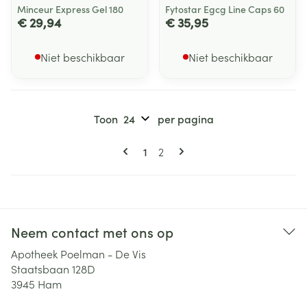
Minceur Express Gel 180
Fytostar Egcg Line Caps 60
€ 29,94
€ 35,95
Niet beschikbaar
Niet beschikbaar
Toon
per pagina
Pagina's
U lees momenteel pagina
Pagina
1
2
Neem contact met ons op
Apotheek Poelman - De Vis
Staatsbaan 128D
3945
Ham