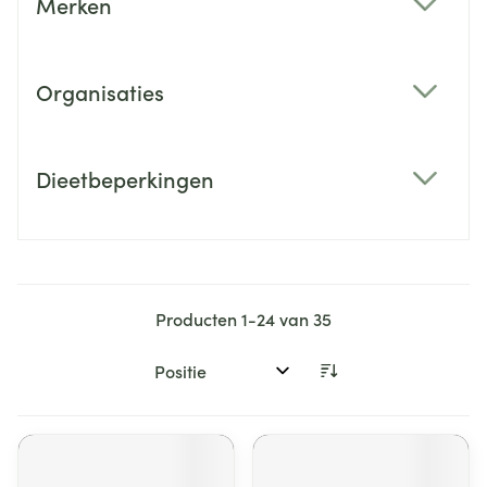
Merken
filter
Organisaties
filter
Dieetbeperkingen
filter
Producten
1
-
24
van
35
Sorteer op: