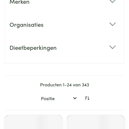
Merken
filter
Organisaties
filter
Dieetbeperkingen
filter
Producten
1
-
24
van
343
Sorteer op: