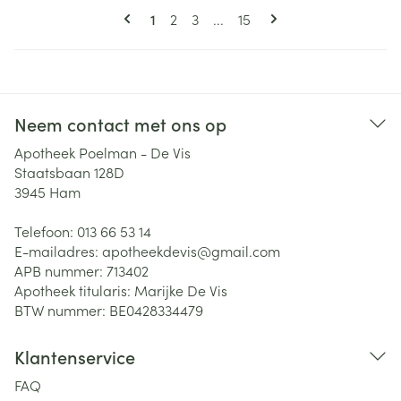
Pagina's
U lees momenteel pagina
Pagina
Pagina
Pagina
1
2
3
...
15
Neem contact met ons op
Apotheek Poelman - De Vis
Staatsbaan 128D
3945
Ham
Telefoon:
013 66 53 14
E-mailadres:
apotheekdevis@
gmail.com
APB nummer:
713402
Apotheek titularis:
Marijke De Vis
BTW nummer:
BE0428334479
Klantenservice
FAQ