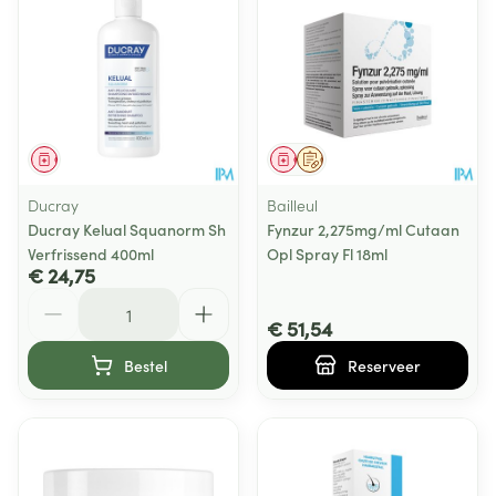
Geneesmiddel
Geneesmiddel
Op voorschrift
Ducray
Bailleul
Ducray Kelual Squanorm Sh
Fynzur 2,275mg/ml Cutaan
Verfrissend 400ml
Opl Spray Fl 18ml
€ 24,75
Aantal
€ 51,54
Bestel
Reserveer