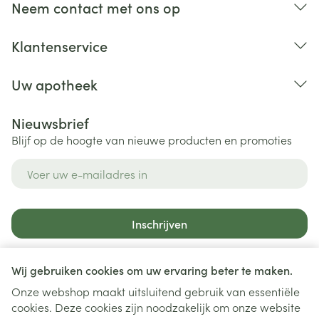
Neem contact met ons op
Klantenservice
Uw apotheek
Nieuwsbrief
Blijf op de hoogte van nieuwe producten en promoties
E-mail adres
Inschrijven
Door op inschrijven te klikken, schrijft u zich in voor onze
nieuwsbrief en gaat u akkoord met onze
privacy policy
.
Wij gebruiken cookies om uw ervaring beter te maken.
Onze webshop maakt uitsluitend gebruik van essentiële
cookies. Deze cookies zijn noodzakelijk om onze website