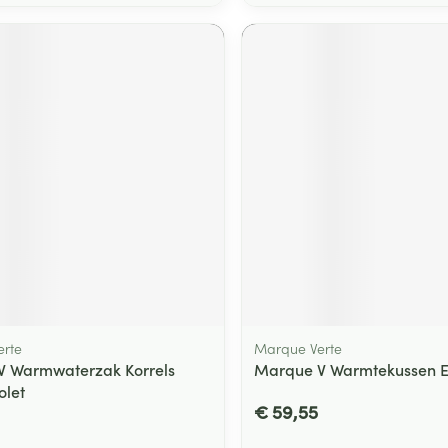
rte
Marque Verte
V Warmwaterzak Korrels
Marque V Warmtekussen El
olet
€ 59,55