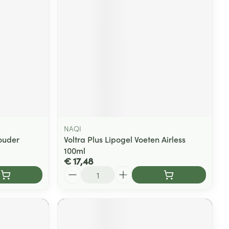
rende
Parfums en
geurproducten
NAQI
ouder
Voltra Plus Lipogel Voeten Airless
100ml
€ 17,48
CBD
Aantal