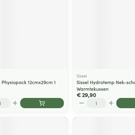
ging
Supplementen
Insectenwe
Mondmaskers
middelen
ssen
 -
id
d
Sissel
 Physiopack 12cmx29cm 1
Sissel Hydrotemp Nek-sch
Warmtekussen
€ 29,90
Zelfbruiner
Scheren
Aantal