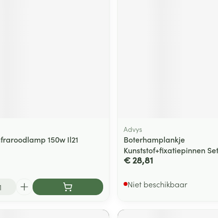
Advys
nfraroodlamp 150w Il21
Boterhamplankje
Kunststof+fixatiepinnen Se
€ 28,81
Niet beschikbaar