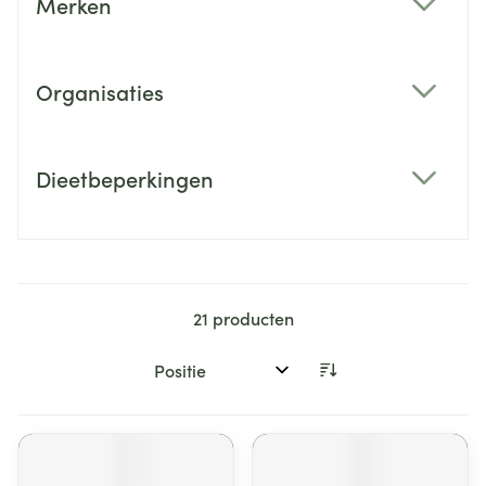
Merken
filter
Organisaties
filter
Dieetbeperkingen
filter
21
producten
Sorteer op: