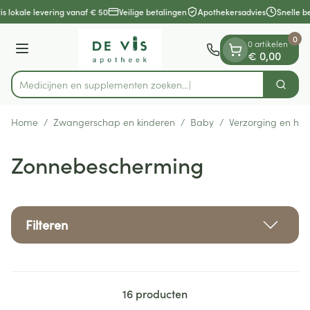
Dia 1 van 1
Ga naar de inhoud
is lokale levering vanaf € 50
Veilige betalingen
Apothekersadvies
Snelle b
0
0 artikelen
Menu
€ 0,00
Medicijnen en supplementen zoeken...
Zoek
Product, merk, categorie...
Home
/
Zwangerschap en kinderen
/
Baby
/
Verzorging en hyg
Zonnebescherming
Filteren
16
producten