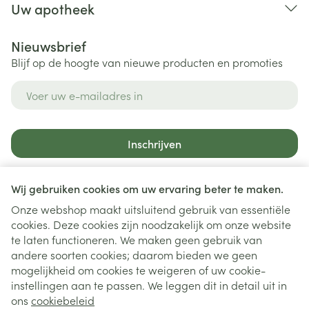
Uw apotheek
Nieuwsbrief
Blijf op de hoogte van nieuwe producten en promoties
E-mail adres
Inschrijven
Door op inschrijven te klikken, schrijft u zich in voor onze
nieuwsbrief en gaat u akkoord met onze
privacy policy
.
Wij gebruiken cookies om uw ervaring beter te maken.
Onze webshop maakt uitsluitend gebruik van essentiële
cookies. Deze cookies zijn noodzakelijk om onze website
te laten functioneren. We maken geen gebruik van
andere soorten cookies; daarom bieden we geen
mogelijkheid om cookies te weigeren of uw cookie-
instellingen aan te passen. We leggen dit in detail uit in
Juridische links
ons
cookiebeleid