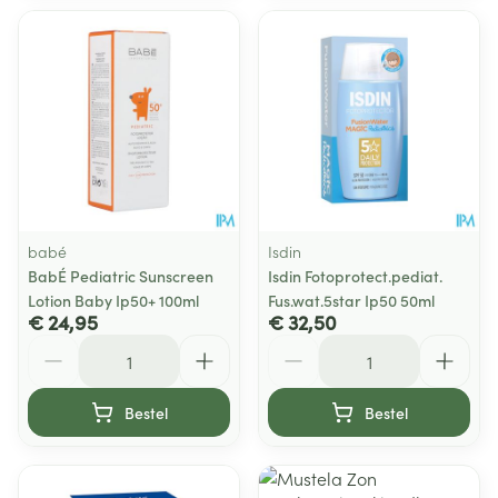
babé
Isdin
BabÉ Pediatric Sunscreen
Isdin Fotoprotect.pediat.
Lotion Baby Ip50+ 100ml
Fus.wat.5star Ip50 50ml
€ 24,95
€ 32,50
Aantal
Aantal
Bestel
Bestel