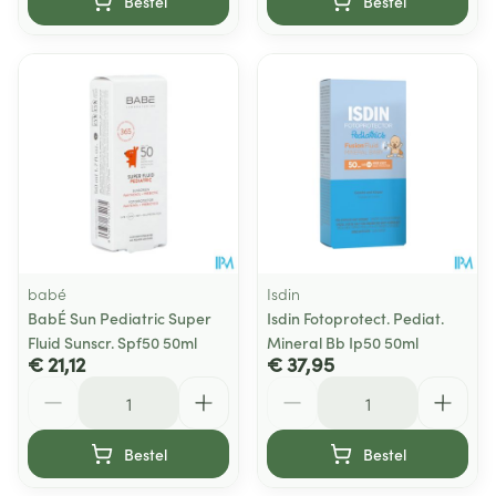
Bestel
Bestel
babé
Isdin
BabÉ Sun Pediatric Super
Isdin Fotoprotect. Pediat.
Fluid Sunscr. Spf50 50ml
Mineral Bb Ip50 50ml
€ 21,12
€ 37,95
Aantal
Aantal
Bestel
Bestel