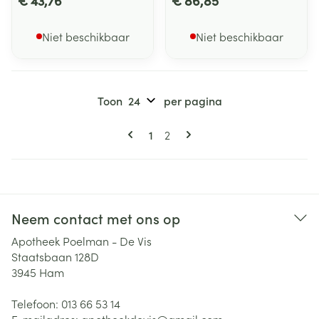
€ 43,76
€ 86,85
Niet beschikbaar
Niet beschikbaar
Toon
per pagina
Pagina's
U lees momenteel pagina
Pagina
1
2
Neem contact met ons op
Apotheek Poelman - De Vis
Staatsbaan 128D
3945
Ham
Telefoon:
013 66 53 14