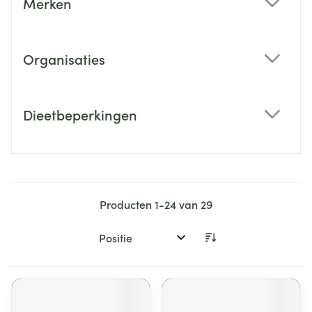
Merken
filter
Organisaties
filter
Dieetbeperkingen
filter
Producten
1
-
24
van
29
Sorteer op: