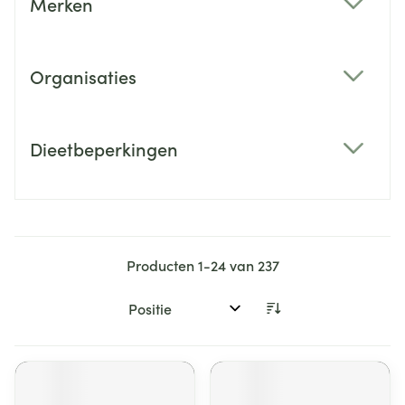
Merken
filter
Organisaties
filter
Dieetbeperkingen
filter
Producten
1
-
24
van
237
Sorteer op: