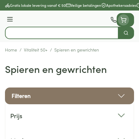
Ga naar de inhoud
Gratis lokale levering vanaf € 50
Veilige betalingen
Apothekersadvies
Menu
Zoek
Product, merk, categorie...
Home
/
Vitaliteit 50+
/
Spieren en gewrichten
Spieren en gewrichten
Filteren
Doorgaan naar productlijst
Prijs
filter