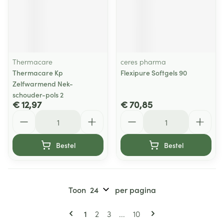
Thermacare
ceres pharma
Thermacare Kp
Flexipure Softgels 90
Zelfwarmend Nek-
schouder-pols 2
€ 12,97
€ 70,85
Aantal
Aantal
Bestel
Bestel
Toon
per pagina
Pagina's
U lees momenteel pagina
Pagina
Pagina
Pagina
1
2
3
...
10