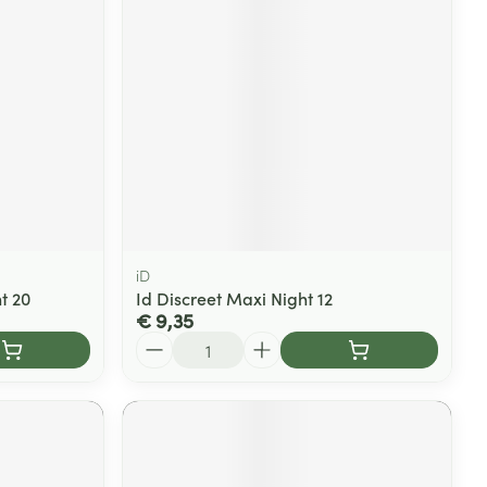
rende
Parfums en
geurproducten
iD
t 20
Id Discreet Maxi Night 12
€ 9,35
Aantal
CBD