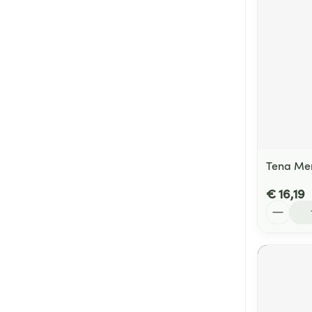
Tena Men 
€ 16,19
Aantal