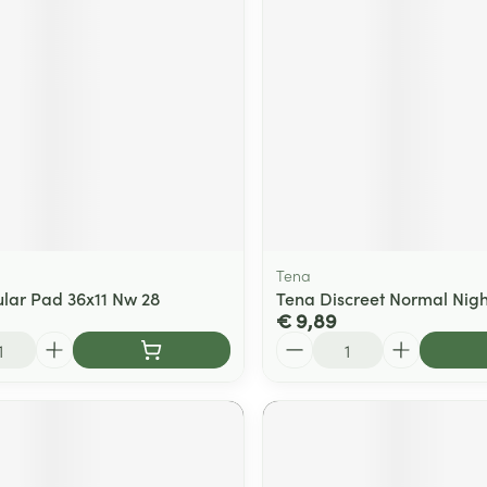
ging
Supplementen
Insectenwe
Mondmaskers
middelen
ssen
 -
id
d
Tena
lar Pad 36x11 Nw 28
Tena Discreet Normal Nigh
€ 9,89
Aantal
Zelfbruiner
Scheren