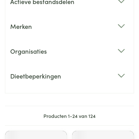
Actieve bestandsdelen
filter
Merken
filter
Organisaties
filter
Dieetbeperkingen
filter
Producten
1
-
24
van
124