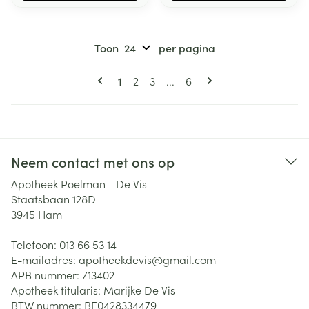
Toon
per pagina
Pagina's
U lees momenteel pagina
Pagina
Pagina
Pagina
1
2
3
...
6
Neem contact met ons op
Apotheek Poelman - De Vis
Staatsbaan 128D
3945
Ham
Telefoon:
013 66 53 14
E-mailadres:
apotheekdevis@
gmail.com
APB nummer:
713402
Apotheek titularis:
Marijke De Vis
BTW nummer:
BE0428334479