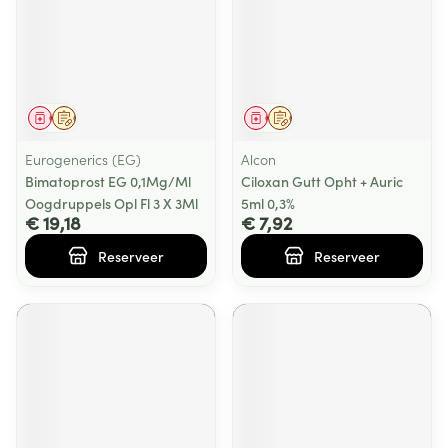
Geneesmiddel
Op voorschrift
Geneesmiddel
Op voorschrift
Eurogenerics (EG)
Alcon
Bimatoprost EG 0,1Mg/Ml
Ciloxan Gutt Opht + Auric
Oogdruppels Opl Fl 3 X 3Ml
5ml 0,3%
€ 19,18
€ 7,92
Reserveer
Reserveer