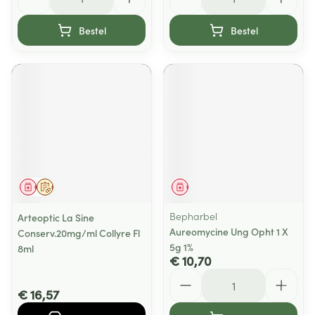
Bestel
Bestel
Geneesmiddel
Op voorschrift
Geneesmiddel
Bepharbel
Arteoptic La Sine
Aureomycine Ung Opht 1 X
Conserv.20mg/ml Collyre Fl
5g 1%
8ml
€ 10,70
Aantal
€ 16,57