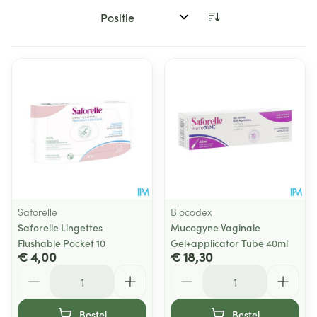
Sorteer op:
Saforelle
Biocodex
Saforelle Lingettes
Mucogyne Vaginale
Flushable Pocket 10
Gel+applicator Tube 40ml
€ 4,00
€ 18,30
Aantal
Aantal
Bestel
Bestel