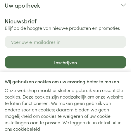
Uw apotheek
Nieuwsbrief
Blijf op de hoogte van nieuwe producten en promoties
E-mail adres
Inschrijven
Door op inschrijven te klikken, schrijft u zich in voor onze
nieuwsbrief en gaat u akkoord met onze
privacy policy
.
Wij gebruiken cookies om uw ervaring beter te maken.
Onze webshop maakt uitsluitend gebruik van essentiële
cookies. Deze cookies zijn noodzakelijk om onze website
te laten functioneren. We maken geen gebruik van
andere soorten cookies; daarom bieden we geen
mogelijkheid om cookies te weigeren of uw cookie-
instellingen aan te passen. We leggen dit in detail uit in
Juridische links
ons
cookiebeleid