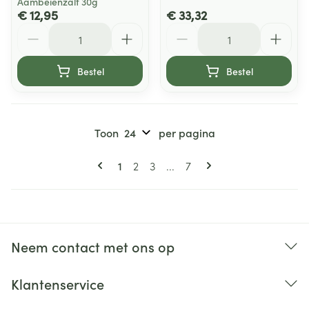
Aambeienzalf 30g
€ 12,95
€ 33,32
Aantal
Aantal
Bestel
Bestel
Toon
per pagina
Pagina's
U lees momenteel pagina
Pagina
Pagina
Pagina
1
2
3
...
7
Neem contact met ons op
Klantenservice