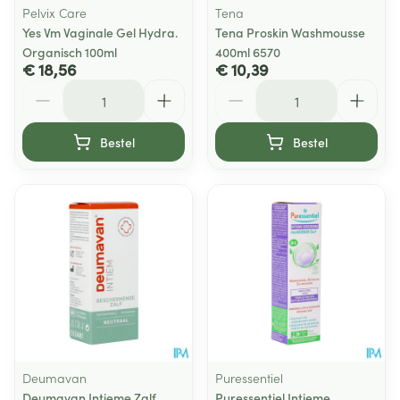
Pelvix Care
Tena
Yes Vm Vaginale Gel Hydra.
Tena Proskin Washmousse
Organisch 100ml
400ml 6570
€ 18,56
€ 10,39
Aantal
Aantal
Bestel
Bestel
Deumavan
Puressentiel
Deumavan Intieme Zalf
Puressentiel Intieme