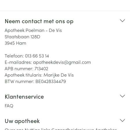
Neem contact met ons op
Apotheek Poelman - De Vis
Staatsbaan 128D
3945
Ham
Telefoon:
013 66 53 14
E-mailadres:
apotheekdevis@
gmail.com
APB nummer:
713402
Apotheek titularis:
Marijke De Vis
BTW nummer:
BE0428334479
Klantenservice
FAQ
Uw apotheek
Over ons
Nuttige links
Gezondheidsnieuws
Apotheker