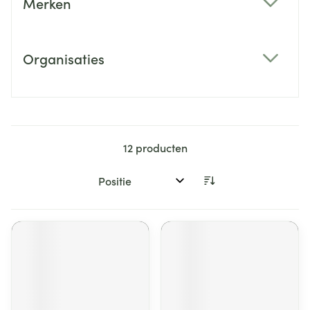
Merken
filter
Organisaties
filter
12
producten
Sorteer op: