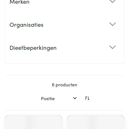
Merken
filter
Organisaties
filter
Dieetbeperkingen
filter
6
producten
Sorteer op: