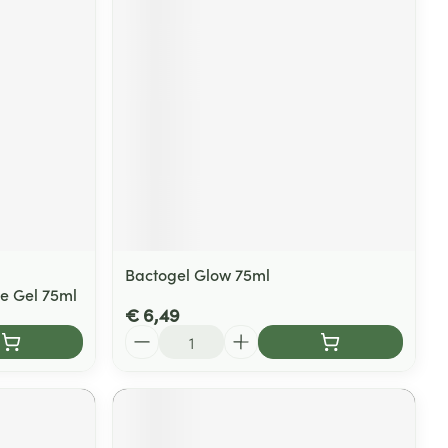
rende
Parfums en
geurproducten
Bactogel Glow 75ml
e Gel 75ml
€ 6,49
CBD
Aantal