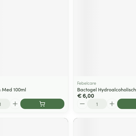
ging
Supplementen
Insectenwe
Mondmaskers
middelen
ssen
 -
id
d
Febelcare
um Med 100ml
Bactogel Hydroalcoholisch
€ 6,00
Zelfbruiner
Scheren
Aantal