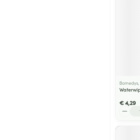
Bomedys,
Waterwip
€ 4,29
Aantal