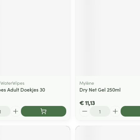
 WaterWipes
Mylène
es Adult Doekjes 30
Dry Net Gel 250ml
€ 11,13
Aantal