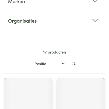
Merken
filter
Organisaties
filter
17
producten
Sorteer op: