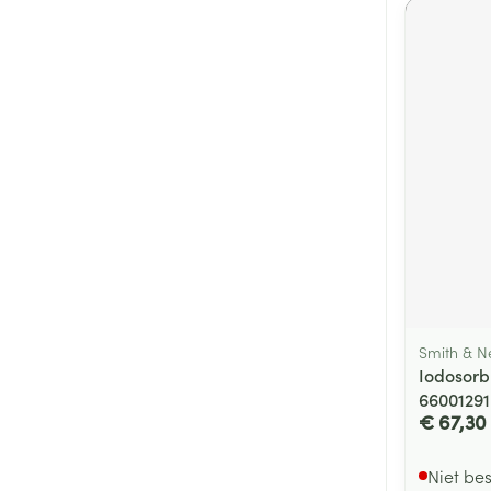
Smith & 
Iodosorb
66001291
€ 67,30
Niet be