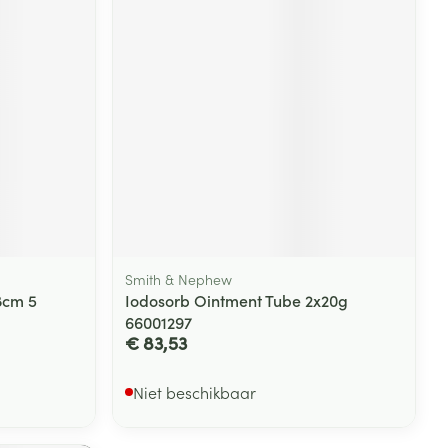
rende
Parfums en
geurproducten
Smith & Nephew
8cm 5
Iodosorb Ointment Tube 2x20g
CBD
66001297
€ 83,53
Niet beschikbaar