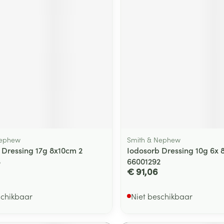
ging
Supplementen
Insectenwe
Mondmaskers
middelen
ssen
 -
id
d
Nephew
Smith & Nephew
 Dressing 17g 8x10cm 2
Iodosorb Dressing 10g 6x 
Zelfbruiner
Scheren
3
66001292
€ 91,06
schikbaar
Niet beschikbaar