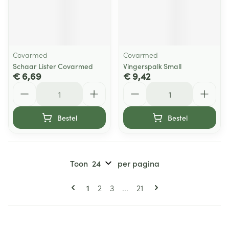
Covarmed
Covarmed
Schaar Lister Covarmed
Vingerspalk Small
€ 6,69
€ 9,42
Aantal
Aantal
Bestel
Bestel
Toon
per pagina
Pagina's
U lees momenteel pagina
Pagina
Pagina
Pagina
1
2
3
...
21