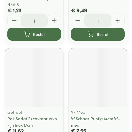
N/st 5
€ 1,23
€ 9,49
Aantal
Aantal
Bestel
Bestel
Gehwol
VF Med
Pak Sadaf Excavator Wvh
Vf Schaar Puntig 14cm Vf-
Fijn Inox 17cm
med
€ 11,62
€ 7,55