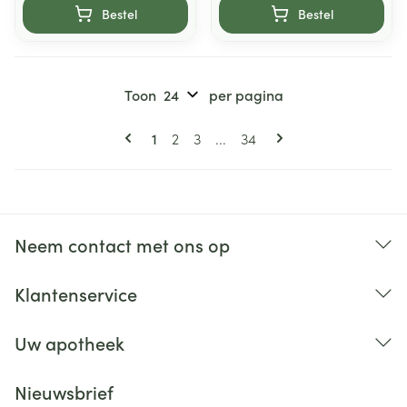
Bestel
Bestel
Toon
per pagina
Pagina's
U lees momenteel pagina
Pagina
Pagina
Pagina
1
2
3
...
34
Neem contact met ons op
Klantenservice
Uw apotheek
Nieuwsbrief