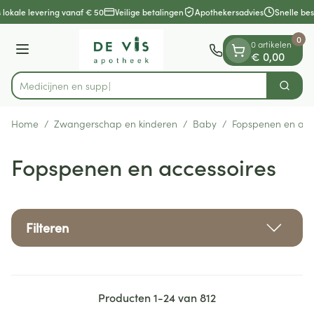
Dia 1 van 1
Ga naar de inhoud
lokale levering vanaf € 50
Veilige betalingen
Apothekersadvies
Snelle bes
0
0 artikelen
Menu
€ 0,00
Zoek
Product, merk, categorie...
Home
/
Zwangerschap en kinderen
/
Baby
/
Fopspenen en acc
Fopspenen en accessoires
Filteren
Producten
1
-
24
van
812