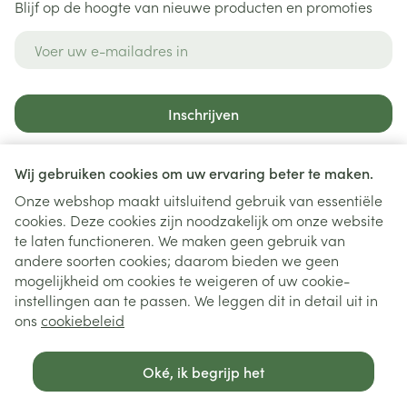
Blijf op de hoogte van nieuwe producten en promoties
E-mail adres
Inschrijven
Door op inschrijven te klikken, schrijft u zich in voor onze
nieuwsbrief en gaat u akkoord met onze
privacy policy
.
Wij gebruiken cookies om uw ervaring beter te maken.
Onze webshop maakt uitsluitend gebruik van essentiële
cookies. Deze cookies zijn noodzakelijk om onze website
te laten functioneren. We maken geen gebruik van
andere soorten cookies; daarom bieden we geen
mogelijkheid om cookies te weigeren of uw cookie-
instellingen aan te passen. We leggen dit in detail uit in
Juridische links
ons
cookiebeleid
Oké, ik begrijp het