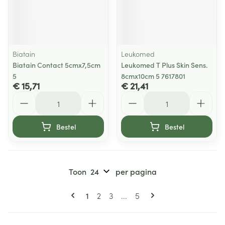
Biatain
Leukomed
Biatain Contact 5cmx7,5cm
Leukomed T Plus Skin Sens.
5
8cmx10cm 5 7617801
€ 15,71
€ 21,41
Aantal
Aantal
Bestel
Bestel
Toon
per pagina
Pagina's
U lees momenteel pagina
Pagina
Pagina
Pagina
1
2
3
...
5