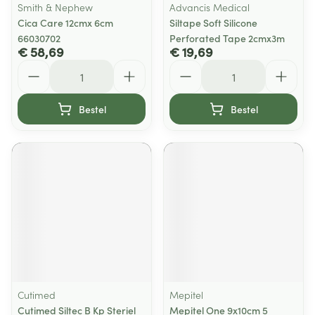
Smith & Nephew
Advancis Medical
Cica Care 12cmx 6cm
Siltape Soft Silicone
66030702
Perforated Tape 2cmx3m
€ 58,69
€ 19,69
Aantal
Aantal
Bestel
Bestel
Cutimed
Mepitel
Cutimed Siltec B Kp Steriel
Mepitel One 9x10cm 5