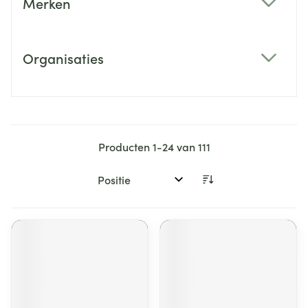
Merken
filter
Organisaties
filter
Producten
1
-
24
van
111
Sorteer op: