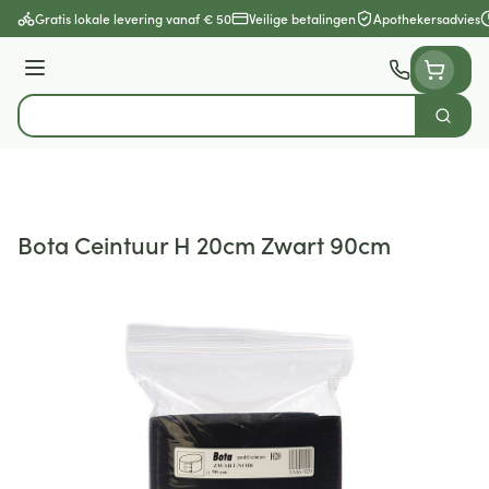
Ga naar de inhoud
Gratis lokale levering vanaf € 50
Veilige betalingen
Apothekersadvies
Menu
Zoek
Product, merk, categorie...
Bota Ceintuur H 20cm Zwart 90cm