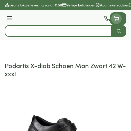
Ga naar de inhoud
Gratis lokale levering vanaf € 50
Veilige betalingen
Apothekersadvies
Menu
Zoek
Product, merk, categorie...
Podartis X-diab Schoen Man Zwart 42 W-
xxxl