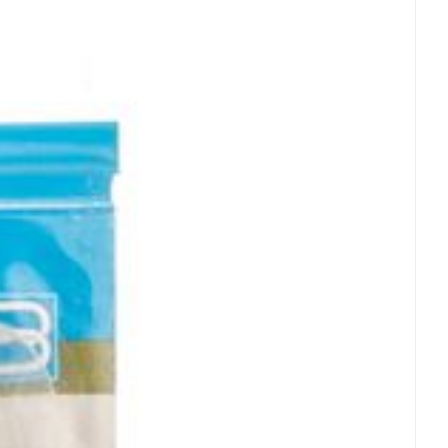
 25°C)
rende
Parfums en
geurproducten
CBD