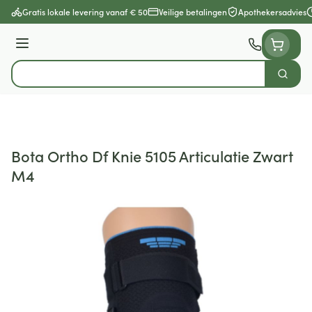
Ga naar de inhoud
Gratis lokale levering vanaf € 50
Veilige betalingen
Apothekersadvies
Menu
Zoek
Product, merk, categorie...
Bota Ortho Df Knie 5105 Articulatie Zwart
M4