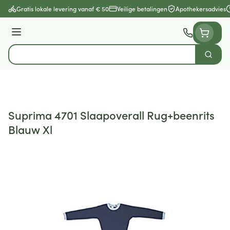
Ga naar de inhoud
Gratis lokale levering vanaf € 50
Veilige betalingen
Apothekersadvies
Menu
Zoek
Product, merk, categorie...
Suprima 4701 Slaapoverall Rug+beenrits
Blauw Xl