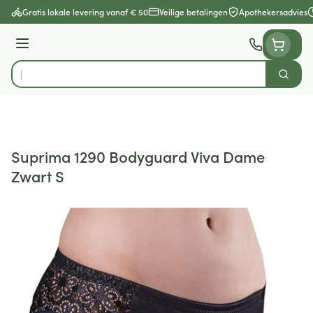
Ga naar de inhoud
Gratis lokale levering vanaf € 50
Veilige betalingen
Apothekersadvies
Menu
Zoek
Product, merk, categorie...
Suprima 1290 Bodyguard Viva Dame
Zwart S