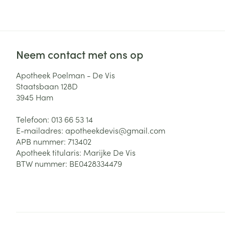
Zuurstof
Eelt
Eksteroog - lik
Ademhalingsste
Toon meer
Neem contact met ons op
Spieren en gew
Apotheek Poelman - De Vis
Staatsbaan 128D
Specifiek voor
3945
Ham
Naalden en spu
Lichaamsverzo
Telefoon:
013 66 53 14
Infecties
Spuiten
Deodorant
E-mailadres:
apotheekdevis@
gmail.com
Oplossing voor 
APB nummer:
713402
Gezichtsverzor
Apotheek titularis:
Marijke De Vis
Naalden
Luizen
Haarverzorging
BTW nummer:
BE0428334479
Naalden voor i
pennaalden
Diagnostica
Toon meer