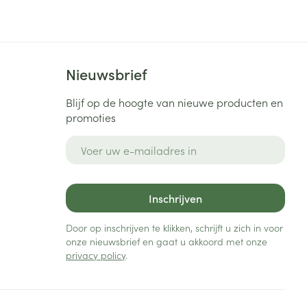
Bed
ng zon
Doorliggen - decubitis
Toon meer
ie
Urinewegen
Nieuwsbrief
id, spanning
Stoppen met roken
Blijf op de hoogte van nieuwe producten en
promoties
 en intieme
Gezichtsreiniging -
ontschminken
n Orthopedie
Instrumenten
E-mail adres
sche
n anticonceptie
Reinigingsmelk, - crème, -
Anti tumor middelen
olie en gel
jn
Inschrijven
Tonic - lotion
zorging
Anesthesie
Micellair water
Door op inschrijven te klikken, schrijft u zich in voor
onze nieuwsbrief en gaat u akkoord met onze
Specifiek voor de ogen
privacy policy
.
t
ie
Diverse geneesmiddelen
Toon meer