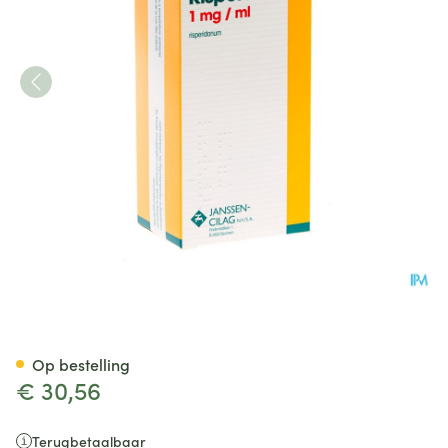
Risperdal 1mg/ml Opl Voor Or
Op bestelling
€ 30,56
Terugbetaalbaar