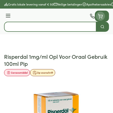
Ga naar de inhoud
Gratis lokale levering vanaf € 50
Veilige betalingen
Apothekersadvies
Menu
Zoek
Product, merk, categorie...
Risperdal 1mg/ml Opl Voor Oraal Gebruik
100ml Pip
Geneesmiddel
Op voorschrift