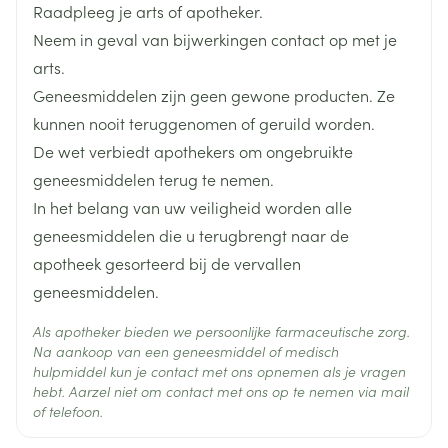
Raadpleeg je arts of apotheker.
Lengte
65 mm
Neem in geval van bijwerkingen contact op met je
arts.
Diepte
15 mm
Geneesmiddelen zijn geen gewone producten. Ze
kunnen nooit teruggenomen of geruild worden.
Hoeveelheid
De wet verbiedt apothekers om ongebruikte
4
Verpakking
geneesmiddelen terug te nemen.
In het belang van uw veiligheid worden alle
Behoud
Kamertemperatuur (15°C - 25°C)
geneesmiddelen die u terugbrengt naar de
apotheek gesorteerd bij de vervallen
geneesmiddelen.
Als apotheker bieden we persoonlijke farmaceutische zorg.
Na aankoop van een geneesmiddel of medisch
hulpmiddel kun je contact met ons opnemen als je vragen
hebt. Aarzel niet om contact met ons op te nemen via mail
of telefoon.