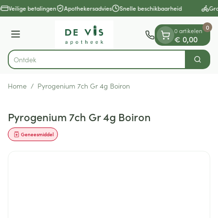
Dia 1 van 1
Ga naar de inhoud
Veilige betalingen
Apothekersadvies
Snelle beschikbaarheid
Gra
0
0 artikelen
Menu
€ 0,00
Zoek
Product, merk, categorie...
Home
/
Pyrogenium 7ch Gr 4g Boiron
Pyrogenium 7ch Gr 4g Boiron
Geneesmiddel