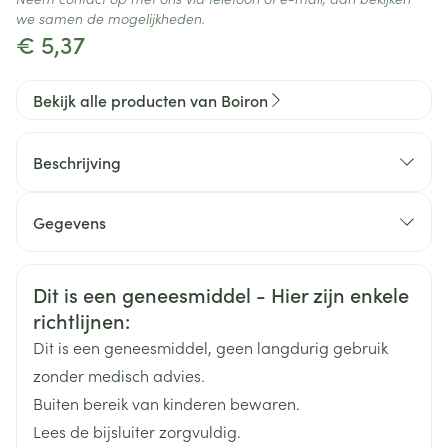
we samen de mogelijkheden.
€ 5,37
Bekijk alle producten van Boiron
Beschrijving
Gegevens
CNK
3108099
Veiligheidsinformatie
Dit is een geneesmiddel - Hier zijn enkele
richtlijnen:
Organisaties
Boiron
Dit is een geneesmiddel, geen langdurig gebruik
Merken
Boiron
zonder medisch advies.
Buiten bereik van kinderen bewaren.
Breedte
15 mm
Lees de bijsluiter zorgvuldig.