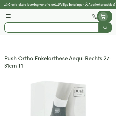
Ga naar de inhoud
Gratis lokale levering vanaf € 50
Veilige betalingen
Apothekersadvies
Menu
Zoek
Product, merk, categorie...
Push Ortho Enkelorthese Aequi Rechts 27-
31cm T1