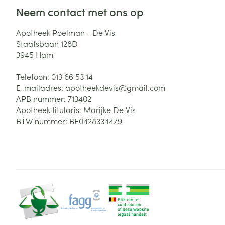
Neem contact met ons op
Zuurstof
Eelt
Eksteroog - lik
Apotheek Poelman - De Vis
Ademhalingsste
Staatsbaan 128D
Toon meer
3945
Ham
Spieren en gew
Telefoon:
013 66 53 14
E-mailadres:
apotheekdevis@
gmail.com
Specifiek voor
APB nummer:
713402
Naalden en spu
Apotheek titularis:
Marijke De Vis
Lichaamsverzo
Infecties
BTW nummer:
BE0428334479
Spuiten
Deodorant
Oplossing voor 
Gezichtsverzor
Naalden
Luizen
Haarverzorging
Naalden voor i
pennaalden
Diagnostica
Toon meer