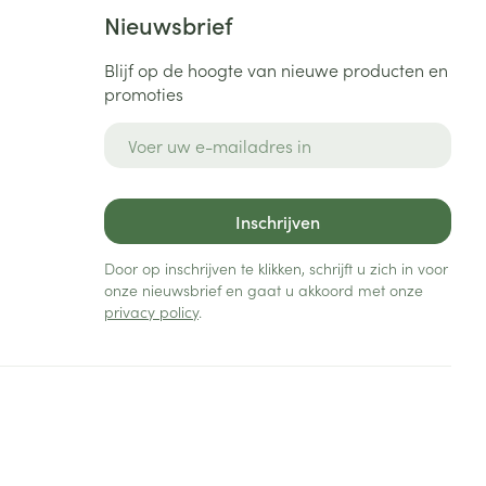
Bed
Nieuwsbrief
ng zon
Doorliggen - decubitis
Blijf op de hoogte van nieuwe producten en
Toon meer
ie
Urinewegen
promoties
E-mail adres
id, spanning
Stoppen met roken
 en intieme
Gezichtsreiniging -
ontschminken
n Orthopedie
Instrumenten
Inschrijven
sche
n anticonceptie
Reinigingsmelk, - crème, -
Anti tumor middelen
Door op inschrijven te klikken, schrijft u zich in voor
olie en gel
onze nieuwsbrief en gaat u akkoord met onze
jn
privacy policy
.
Tonic - lotion
zorging
Anesthesie
Micellair water
Specifiek voor de ogen
t
ie
Diverse geneesmiddelen
Toon meer