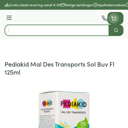
Ga naar de inhoud
Gratis lokale levering vanaf € 50
Veilige betalingen
Apothekersadvies
Menu
Zoek
Product, merk, categorie...
Pediakid Mal Des Transports Sol Buv Fl
125ml