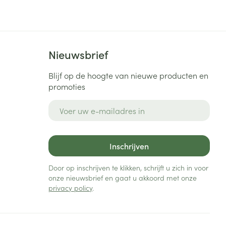
Bed
ng zon
Doorliggen - decubitis
Toon meer
ie
Urinewegen
Nieuwsbrief
id, spanning
Stoppen met roken
Blijf op de hoogte van nieuwe producten en
promoties
 en intieme
Gezichtsreiniging -
ontschminken
n Orthopedie
Instrumenten
E-mail adres
sche
n anticonceptie
Reinigingsmelk, - crème, -
Anti tumor middelen
olie en gel
jn
Inschrijven
Tonic - lotion
zorging
Anesthesie
Micellair water
Door op inschrijven te klikken, schrijft u zich in voor
onze nieuwsbrief en gaat u akkoord met onze
Specifiek voor de ogen
privacy policy
.
t
ie
Diverse geneesmiddelen
Toon meer