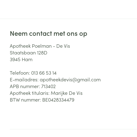
Zuurstof
Eelt
Eksteroog - lik
Ademhalingsste
Toon meer
Neem contact met ons op
Spieren en gew
Apotheek Poelman - De Vis
Staatsbaan 128D
Specifiek voor
3945
Ham
Naalden en spu
Lichaamsverzo
Telefoon:
013 66 53 14
Infecties
Spuiten
Deodorant
E-mailadres:
apotheekdevis@
gmail.com
Oplossing voor 
APB nummer:
713402
Gezichtsverzor
Apotheek titularis:
Marijke De Vis
Naalden
Luizen
Haarverzorging
BTW nummer:
BE0428334479
Naalden voor i
pennaalden
Diagnostica
Toon meer