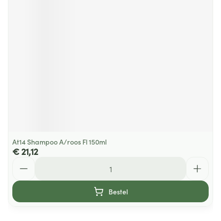
At14 Shampoo A/roos Fl 150ml
€ 21,12
Aantal
Bestel