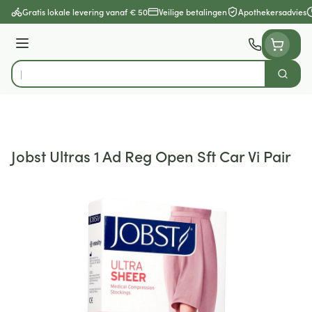
Ga naar de inhoud
Gratis lokale levering vanaf € 50
Veilige betalingen
Apothekersadvies
Menu
Zoek
Product, merk, categorie...
Jobst Ultras 1 Ad Reg Open Sft Car Vi Pair