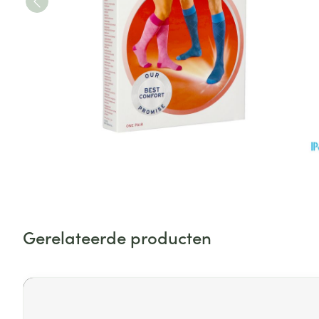
Vitaliteit 50+
Toon submenu voor Vitaliteit 5
Thuiszorg
Plantaardige o
Nagels en hoe
Natuur geneeskunde
Mond
Huid
Toon submenu voor Natuur ge
Batterijen
Droge mond
Ontsmetten en
Thuiszorg en EHBO
Toebehoren
Spijsvertering
desinfecteren
Toon submenu voor Thuiszorg
Elektrische tan
Steriel materia
Schimmels
Dieren en insecten
Interdentaal - f
Toon submenu voor Dieren en 
Vacht, huid of 
Koortsblaasjes 
Kunstgebit
Geneesmiddelen
Jeuk
Toon meer
Toon submenu voor Geneesmi
Gerelateerde producten
Voeten en ben
Aerosoltherapi
zuurstof
Zware benen
Druk op om naar carrouselnavigatie te gaan
Droge voeten, e
Navigeren door de elementen van de carrousel is mogelijk
Druk om carrousel over te slaan
Aerosol toestel
kloven
Tabletten
Aerosol access
Blaren
Creme, gel en 