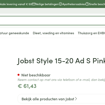
okale levering vanaf € 50
Veilige betalingen
Apothekersadvies
Snelle besc
atuur geneeskunde
Dieet, voeding en vitamines
Thuiszorg en EHB
en
lsel
Lichaamsverzorging
Voeding
Baby
Prostaat
Bachbloesem
Kousen, panty's en sokken
Dierenvoeding
Hoest
Lippen
Vitamines e
Kinderen
Menopauze
Oliën
Lingerie
Supplemen
Pijn en koor
Jobst Style 15-20 Ad S Pink
supplement
, verzorging en hygiëne categorie
warren
nger
lingerie
ectenbeten
Bad en douche
Thee, Kruidenthee
Fopspenen en accessoires
Kousen
Hond
Droge hoest
Voedend
Luizen
BH's
baby - kind
Vitamine A
Snurken
Spieren en 
ar en
 en
Deodorant
Babyvoeding
Luiers
Panty's
Kat
Diepzittende slijmhoest
Koortsblaze
Tanden
Zwangersch
Niet beschikbaar
Antioxydant
Neem contact op met ons via telefoon of e-mail, dan bek
ding en vitamines categorie
rging
binaties
incet
Zeer droge, geïrriteerde
Sportvoeding
Tandjes
Sokken
Andere dieren
Combinatie droge hoest en
Verzorging 
€ 61,43
Aminozuren
& gel
huid en huidproblemen
slijmhoest
supplementen
Specifieke voeding
Voeding - melk
Vitamines 
Pillendozen
Batterijen
Calcium
n
Ontharen en epileren
Massagebalsem en
hap en kinderen categorie
Toon meer
Toon meer
Toon meer
Bekijk alle producten van Jobst
inhalatie
en
Kruidenthee
Kat
Licht- en w
Duiven en v
Toon meer
Toon meer