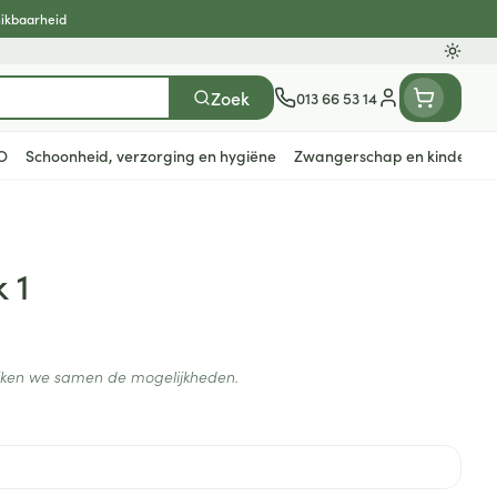
hikbaarheid
Oversc
Zoek
013 66 53 14
Klant menu
O
Schoonheid, verzorging en hygiëne
Zwangerschap en kinderen
n
ten
ts
Handen
Voedingstherapie &
Zicht
Gemmotherapie
Incontinentie
Paarden
Mineralen, vitaminen en
 1
en
welzijn
tonica
eren
Handverzorging
Onderleggers
Ogen
Mineralen
gewrichten
Steunkousen
n
apslingerie
Handhygiëne
Luierbroekje
en - detox
Neus
Vitaminen
ijken we samen de mogelijkheden.
en hygiëne
Manicure & pedicure
Inlegverband
Keel
en supplementen
Incontinentieslips
Botten, spieren en
Toon meer
gewrichten
armtetherapie
ogels
Fytotherapie
Wondzorg