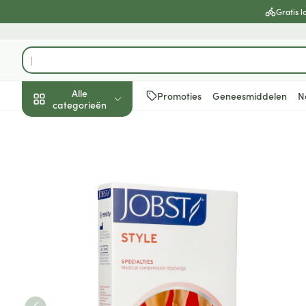
Ga naar de inhoud
Gratis l
Product, merk, categorie...
Alle
Promoties
Geneesmiddelen
N
categorieën
Promoties
Schoonheid, verzorging
Haar en Hoofd
Afslanken
Zwangerschap
Geheugen
Aromatherapie
Lenzen en brill
Insecten
Maag darm ste
Jobst Style 15-20 Ad S Pink 1
en hygiëne
Toon submenu voor Schoonheid
Kammen - ont
Maaltijdverva
Zwangerschaps
Verstuiver
Lensproducten
Verzorging ins
Maagzuur
Dieet, voeding en
Seksualiteit
Beschadigd ha
Eetlustremmer
Borstvoeding
Essentiële oliën
Brillen
Anti insecten
Lever, galblaas
vitamines
hoofdirritatie
pancreas
Toon submenu voor Dieet, voe
Platte buik
Lichaamsverzo
Complex - com
Teken tang of p
Styling - spray 
Braken
Vetverbranders
Vitamines en 
Zwangerschap en
Zware benen
kinderen
Verzorging
Laxeermiddele
Toon submenu voor Zwangersc
Toon meer
Toon meer
Oligo-element
Honden
Toon meer
Toon meer