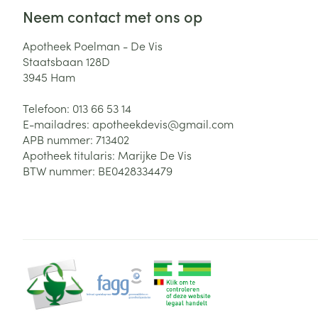
Neem contact met ons op
Zuurstof
Eelt
Eksteroog - lik
Apotheek Poelman - De Vis
Ademhalingsste
Staatsbaan 128D
Toon meer
3945
Ham
Spieren en gew
Telefoon:
013 66 53 14
E-mailadres:
apotheekdevis@
gmail.com
Specifiek voor
APB nummer:
713402
Naalden en spu
Apotheek titularis:
Marijke De Vis
Lichaamsverzo
Infecties
BTW nummer:
BE0428334479
Spuiten
Deodorant
Oplossing voor 
Gezichtsverzor
Naalden
Luizen
Haarverzorging
Naalden voor i
pennaalden
Diagnostica
Toon meer