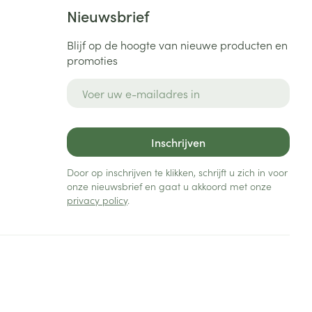
Bed
Nieuwsbrief
ng zon
Doorliggen - decubitis
Blijf op de hoogte van nieuwe producten en
Toon meer
ie
Urinewegen
promoties
E-mail adres
id, spanning
Stoppen met roken
 en intieme
Gezichtsreiniging -
ontschminken
n Orthopedie
Instrumenten
Inschrijven
sche
n anticonceptie
Reinigingsmelk, - crème, -
Anti tumor middelen
Door op inschrijven te klikken, schrijft u zich in voor
olie en gel
onze nieuwsbrief en gaat u akkoord met onze
jn
privacy policy
.
Tonic - lotion
zorging
Anesthesie
Micellair water
Specifiek voor de ogen
t
ie
Diverse geneesmiddelen
Toon meer