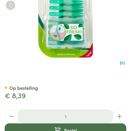
Gum Soft Picks Minty Large 4
Op bestelling
€ 8,39
Aantal
Bestel