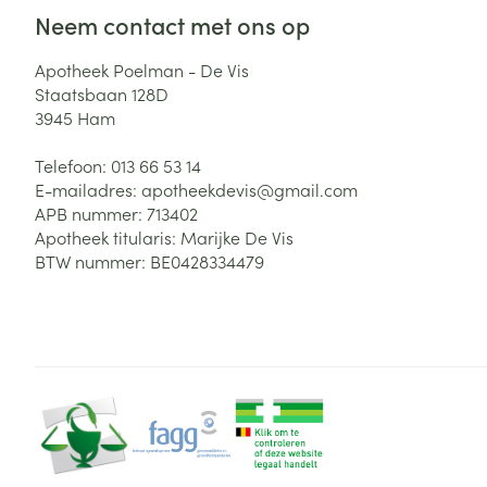
Neem contact met ons op
Zuurstof
Eelt
Eksteroog - lik
Apotheek Poelman - De Vis
Ademhalingsste
Staatsbaan 128D
Toon meer
3945
Ham
Spieren en gew
Telefoon:
013 66 53 14
E-mailadres:
apotheekdevis@
gmail.com
Specifiek voor
APB nummer:
713402
Naalden en spu
Apotheek titularis:
Marijke De Vis
Lichaamsverzo
Infecties
BTW nummer:
BE0428334479
Spuiten
Deodorant
Oplossing voor 
Gezichtsverzor
Naalden
Luizen
Haarverzorging
Naalden voor i
pennaalden
Diagnostica
Toon meer