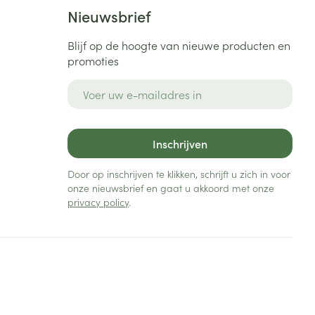
Bed
Nieuwsbrief
ng zon
Doorliggen - decubitis
Blijf op de hoogte van nieuwe producten en
Toon meer
ie
Urinewegen
promoties
E-mail adres
id, spanning
Stoppen met roken
 en intieme
Gezichtsreiniging -
ontschminken
n Orthopedie
Instrumenten
Inschrijven
sche
n anticonceptie
Reinigingsmelk, - crème, -
Anti tumor middelen
Door op inschrijven te klikken, schrijft u zich in voor
olie en gel
onze nieuwsbrief en gaat u akkoord met onze
jn
privacy policy
.
Tonic - lotion
zorging
Anesthesie
Micellair water
Specifiek voor de ogen
t
ie
Diverse geneesmiddelen
Toon meer