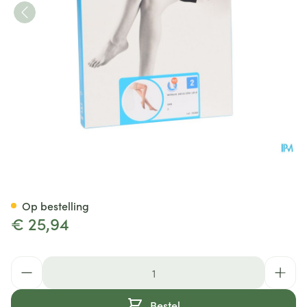
Botalux 140 Stay-up Grb N2
Op bestelling
€ 25,94
Aantal
Bestel