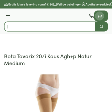
Ga naar de inhoud
Gratis lokale levering vanaf € 50
Veilige betalingen
Apothekersadvies
Menu
Zoek
Product, merk, categorie...
Bota Tovarix 20/i Kous Agh+p Natur
Medium