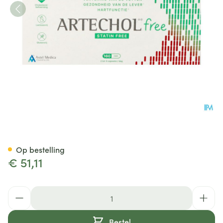
Artechol Free Caps 160
Op bestelling
€ 51,11
Aantal
Bestel