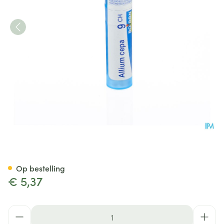
Allium Cepa 9ch Gr 4g Boiron
Op bestelling
€ 5,37
Aantal