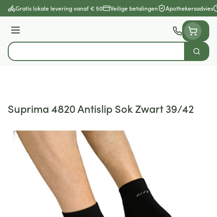
Ga naar de inhoud
Gratis lokale levering vanaf € 50
Veilige betalingen
Apothekersadvies
Menu
Zoek
Product, merk, categorie...
Suprima 4820 Antislip Sok Zwart 39/42