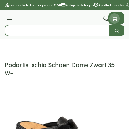
Ga naar de inhoud
Gratis lokale levering vanaf € 50
Veilige betalingen
Apothekersadvies
Menu
Zoek
Product, merk, categorie...
Podartis Ischia Schoen Dame Zwart 35
W-l