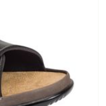
rende
Parfums en
geurproducten
CBD