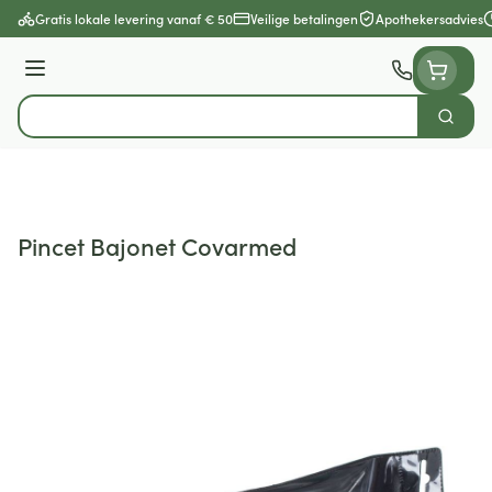
Ga naar de inhoud
Gratis lokale levering vanaf € 50
Veilige betalingen
Apothekersadvies
Menu
Zoek
Product, merk, categorie...
Pincet Bajonet Covarmed