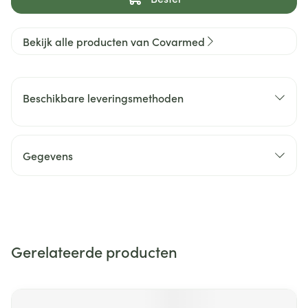
Bekijk alle producten van Covarmed
Beschikbare leveringsmethoden
Gegevens
Gerelateerde producten
Navigeren door de elementen van de carrousel is mogelijk m
Druk om carrousel over te slaan
Druk op om naar carrouselnavigatie te gaan