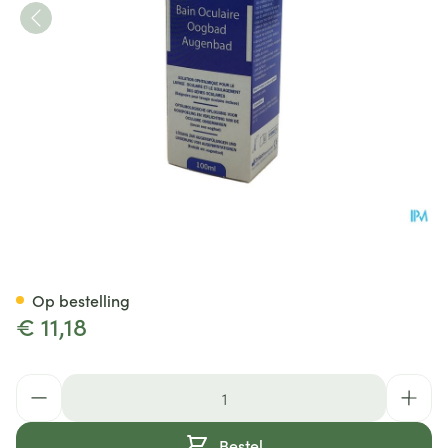
Ocal Hydra Oogbad Fl 100ml
Op bestelling
€ 11,18
Aantal
Bestel